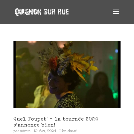
Quel Toupet! – la tournée 2024
s’annonce bien!
par
admin
|
10 Avr, 2024
|
Non classé