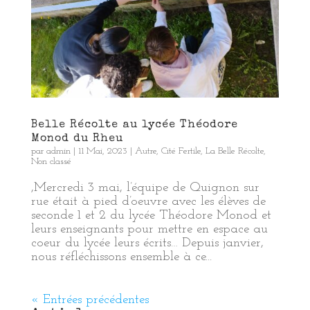
Belle Récolte au lycée Théodore
Monod du Rheu
par
admin
|
11 Mai, 2023
|
Autre
,
Cité Fertile
,
La Belle Récolte
,
Non classé
,Mercredi 3 mai, l’équipe de Quignon sur
rue était à pied d’oeuvre avec les élèves de
seconde 1 et 2 du lycée Théodore Monod et
leurs enseignants pour mettre en espace au
coeur du lycée leurs écrits… Depuis janvier,
nous réfléchissons ensemble à ce...
« Entrées précédentes