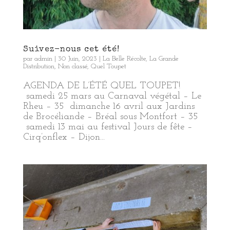
Suivez-nous cet été!
par
admin
|
30 Juin, 2023
|
La Belle Récolte
,
La Grande
Distribution
,
Non classé
,
Quel Toupet
AGENDA DE L’ÉTÉ QUEL TOUPET!
samedi 25 mars au Carnaval végétal – Le
Rheu – 35 dimanche 16 avril aux Jardins
de Brocéliande – Bréal sous Montfort – 35
samedi 13 mai au festival Jours de fête –
Cirq’onflex – Dijon...