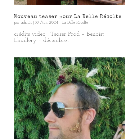
Nouveau teaser pour La Belle Récolte
par
admin
|
10 Avr, 2024
|
La Belle Récolte
crédits video : Teaser Prod – Benoist
Lhuillery – décembre...