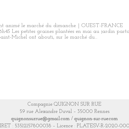
el ont animé le marché du dimanche. | OUEST-FRANCE
6h45 Les petites graines plantées en mai au jardin part
aint-Michel ont abouti, sur le marché du...
Compagnie QUIGNON SUR RUE
59 rue Alexandre Duval – 35000 Rennes
quignonsurrue@gmail.com
/
quignon-sur-rue.com
IRET : 53512157800038 – Licence : PLATESV-R-2020-00