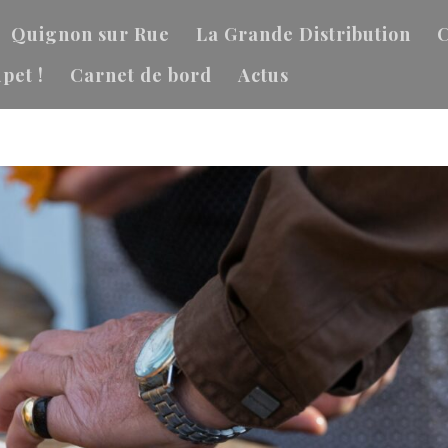
Quignon sur Rue
La Grande Distribution
C
pet !
Carnet de bord
Actus