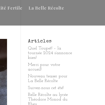
ité Fertile
La Belle Récolte
Articles
Quel Toupet! – la
tournée 2024 s’annonce
bien!
Merci pour votre
accueil!
Nouveau teaser pour
La Belle Récolte
Suivez-nous cet été!
Belle Récolte au lycée
Théodore Monod du
Rheu