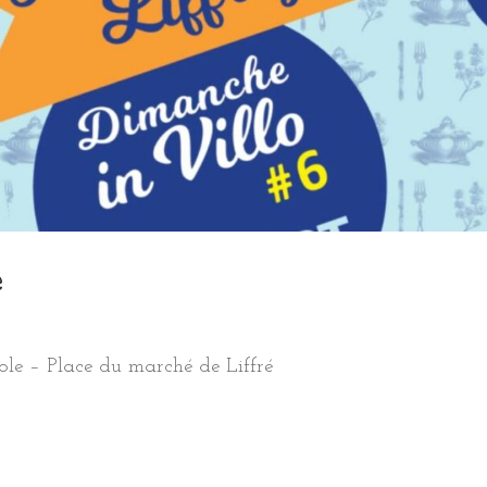
e
ole – Place du marché de Liffré