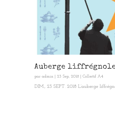
Auberge liffrégnol
par
admin
|
23 Sep, 2018
|
Collectif A4
DIM., 23 SEPT. 2018 L’auberge liffrégn