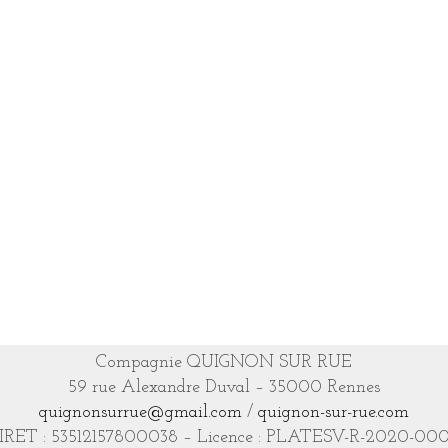
Compagnie QUIGNON SUR RUE
59 rue Alexandre Duval – 35000 Rennes
quignonsurrue@gmail.com
/
quignon-sur-rue.com
IRET : 53512157800038 – Licence : PLATESV-R-2020-00