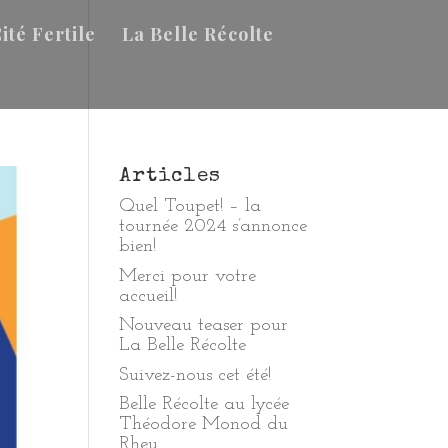
ité Fertile
La Belle Récolte
Articles
Quel Toupet! – la
tournée 2024 s’annonce
bien!
Merci pour votre
accueil!
Nouveau teaser pour
La Belle Récolte
Suivez-nous cet été!
Belle Récolte au lycée
Théodore Monod du
Rheu