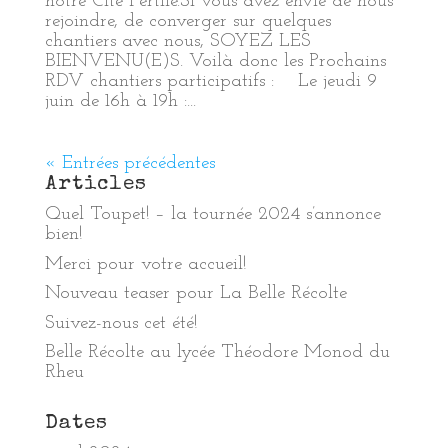
notre Cité Fertile.Si vous avez envie de nous
rejoindre, de converger sur quelques
chantiers avec nous, SOYEZ LES
BIENVENU(E)S. Voilà donc les Prochains
RDV chantiers participatifs : Le jeudi 9
juin de 16h à 19h :...
« Entrées précédentes
Articles
Quel Toupet! – la tournée 2024 s’annonce
bien!
Merci pour votre accueil!
Nouveau teaser pour La Belle Récolte
Suivez-nous cet été!
Belle Récolte au lycée Théodore Monod du
Rheu
Dates