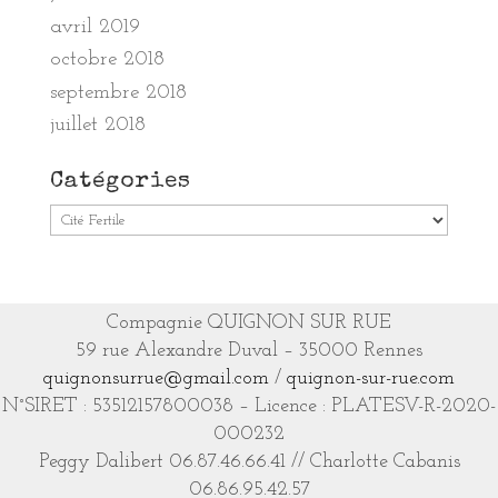
avril 2019
octobre 2018
septembre 2018
juillet 2018
Catégories
Catégories
Compagnie QUIGNON SUR RUE
59 rue Alexandre Duval – 35000 Rennes
quignonsurrue@gmail.com
/
quignon-sur-rue.com
N°SIRET : 53512157800038 – Licence : PLATESV-R-2020-
000232
Peggy Dalibert 06.87.46.66.41 // Charlotte Cabanis
06.86.95.42.57