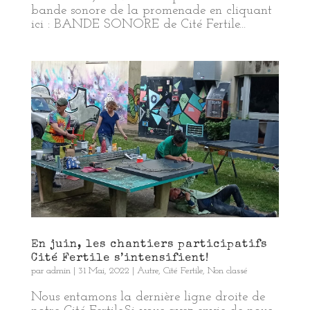
bande sonore de la promenade en cliquant
ici : BANDE SONORE de Cité Fertile...
En juin, les chantiers participatifs
Cité Fertile s’intensifient!
par
admin
|
31 Mai, 2022
|
Autre
,
Cité Fertile
,
Non classé
Nous entamons la dernière ligne droite de