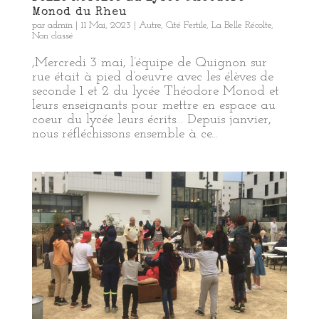
Monod du Rheu
par
admin
|
11 Mai, 2023
|
Autre
,
Cité Fertile
,
La Belle Récolte
,
Non classé
,Mercredi 3 mai, l’équipe de Quignon sur
rue était à pied d’oeuvre avec les élèves de
seconde 1 et 2 du lycée Théodore Monod et
leurs enseignants pour mettre en espace au
coeur du lycée leurs écrits… Depuis janvier,
nous réfléchissons ensemble à ce...