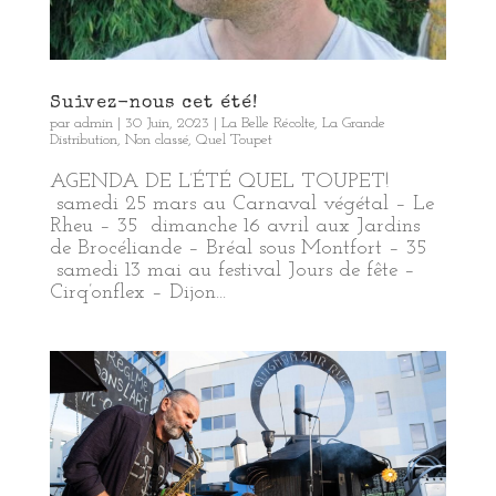
Suivez-nous cet été!
par
admin
|
30 Juin, 2023
|
La Belle Récolte
,
La Grande
Distribution
,
Non classé
,
Quel Toupet
AGENDA DE L’ÉTÉ QUEL TOUPET!
samedi 25 mars au Carnaval végétal – Le
Rheu – 35 dimanche 16 avril aux Jardins
de Brocéliande – Bréal sous Montfort – 35
samedi 13 mai au festival Jours de fête –
Cirq’onflex – Dijon...