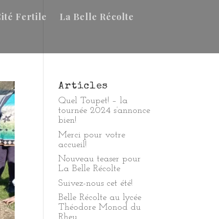
ité Fertile
La Belle Récolte
Articles
Quel Toupet! – la
tournée 2024 s’annonce
bien!
Merci pour votre
accueil!
Nouveau teaser pour
La Belle Récolte
Suivez-nous cet été!
Belle Récolte au lycée
Théodore Monod du
Rheu