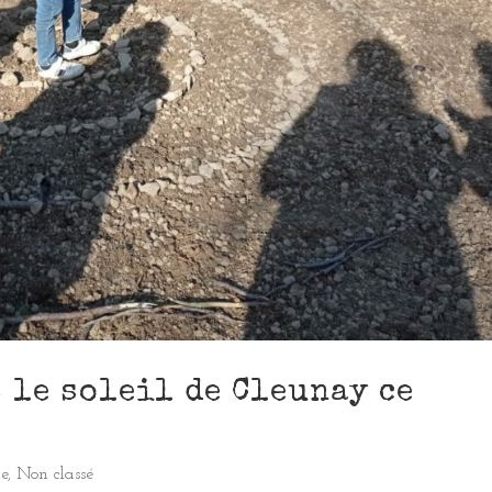
s le soleil de Cleunay ce
le
,
Non classé