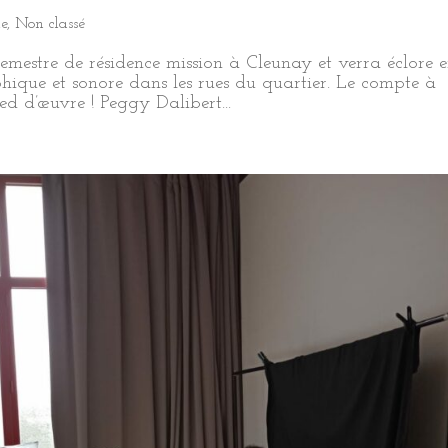
le
,
Non classé
mestre de résidence mission à Cleunay et verra éclore 
ique et sonore dans les rues du quartier. Le compte à
ied d’œuvre ! Peggy Dalibert...