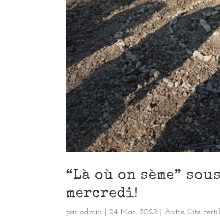
“Là où on sème” sou
mercredi!
par
admin
|
24 Mar, 2022
|
Autre
,
Cité Ferti