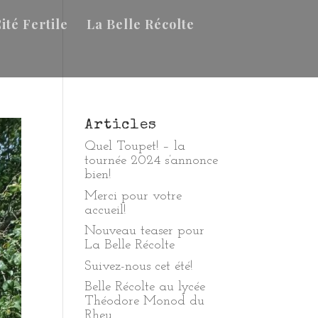
ité Fertile
La Belle Récolte
Articles
Quel Toupet! – la
tournée 2024 s’annonce
bien!
Merci pour votre
accueil!
Nouveau teaser pour
La Belle Récolte
Suivez-nous cet été!
Belle Récolte au lycée
Théodore Monod du
Rheu