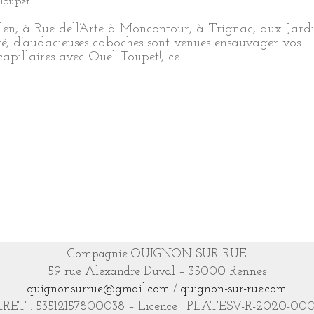
Toupet
len, à Rue dell’Arte à Moncontour, à Trignac, aux Jard
té, d’audacieuses caboches sont venues ensauvager vos
apillaires avec Quel Toupet!, ce...
Compagnie QUIGNON SUR RUE
59 rue Alexandre Duval – 35000 Rennes
quignonsurrue@gmail.com
/
quignon-sur-rue.com
IRET : 53512157800038 – Licence : PLATESV-R-2020-00