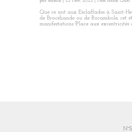
par
admin
|
23 Nov, 2022
|
Non classé
,
Quel 
Que ce soit aux Esclaffades à Saint-He
de Brocéliande ou de Rocambole, cet é
manifestations !Place aux excentricités c
N°S