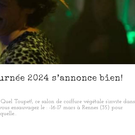
ournée 2024 s’annonce bien!
 Quel Toupet!, ce salon de coiffure végétale s’invite dans
z vous ensauvagez le : -16-17 mars à Rennes (35) pour
uelle...