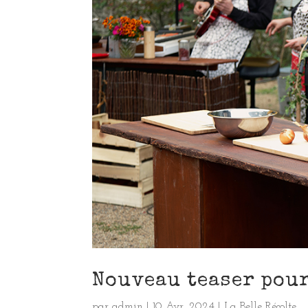
Nouveau teaser pour
par
admin
|
10 Avr, 2024
|
La Belle Récolte