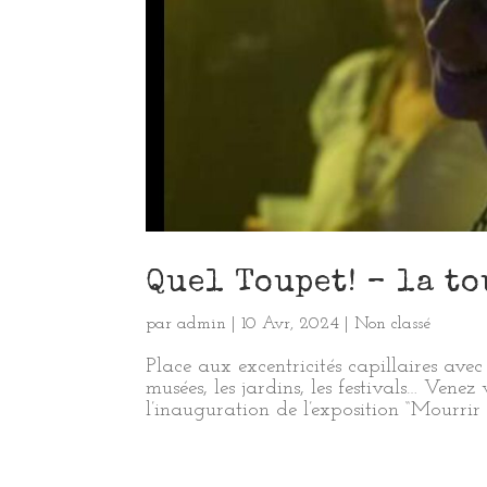
Quel Toupet! – la t
par
admin
|
10 Avr, 2024
|
Non classé
Place aux excentricités capillaires avec
musées, les jardins, les festivals… Vene
l’inauguration de l’exposition “Mourrir q