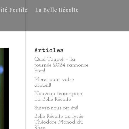
ité Fertile
La Belle Récolte
Articles
Quel Toupet! – la
tournée 2024 s’annonce
bien!
Merci pour votre
accueil!
Nouveau teaser pour
La Belle Récolte
Suivez-nous cet été!
Belle Récolte au lycée
Théodore Monod du
Rheu