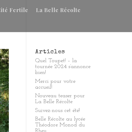
ité Fertile
La Belle Récolte
Articles
Quel Toupet! – la
tournée 2024 s’annonce
bien!
Merci pour votre
accueil!
Nouveau teaser pour
La Belle Récolte
Suivez-nous cet été!
Belle Récolte au lycée
Théodore Monod du
Rheu