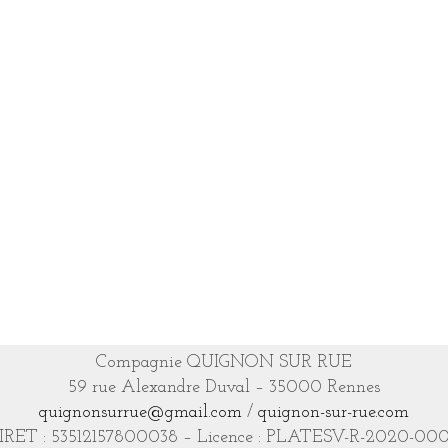
Compagnie QUIGNON SUR RUE
59 rue Alexandre Duval – 35000 Rennes
quignonsurrue@gmail.com
/
quignon-sur-rue.com
IRET : 53512157800038 – Licence : PLATESV-R-2020-00