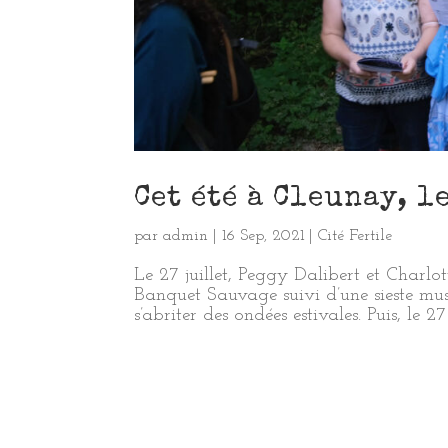
Cet été à Cleunay, 
par
admin
|
16 Sep, 2021
|
Cité Fertile
Le 27 juillet, Peggy Dalibert et Charlo
Banquet Sauvage suivi d’une sieste mu
s’abriter des ondées estivales. Puis, le 27