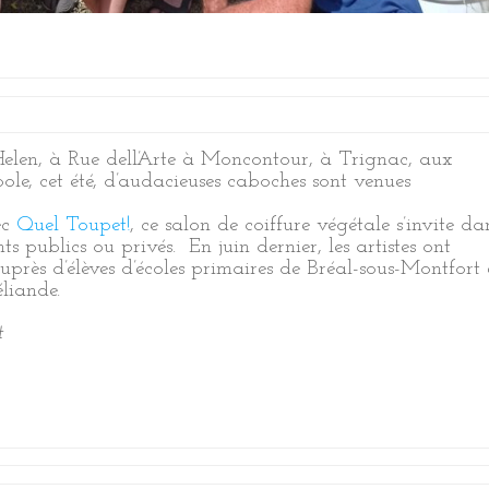
Helen, à Rue dell’Arte à Moncontour, à Trignac, aux
le, cet été, d’audacieuses caboches sont venues
ec
Quel Toupet!
, ce salon de coiffure végétale s’invite da
s publics ou privés. En juin dernier, les artistes ont
auprès d’élèves d’écoles primaires de Bréal-sous-Montfort 
liande.
t