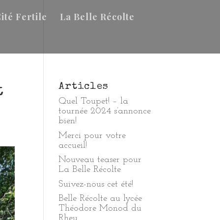
ité Fertile
La Belle Récolte
Articles
t
Quel Toupet! – la
tournée 2024 s’annonce
bien!
Merci pour votre
accueil!
Nouveau teaser pour
La Belle Récolte
Suivez-nous cet été!
Belle Récolte au lycée
Théodore Monod du
Rheu