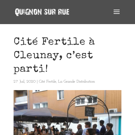
Cité Fertile à
Cleunay, c’est
parti!
27 Juil, 2020
|
Cité Fertile
,
La Grande Distribution