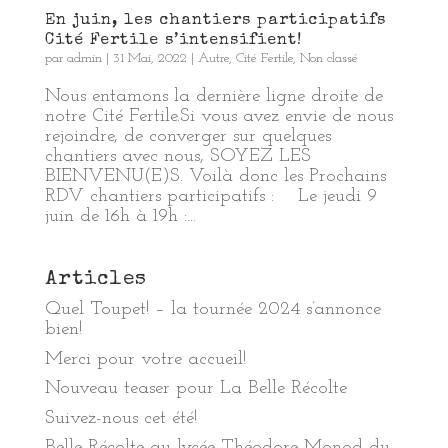
En juin, les chantiers participatifs
Cité Fertile s’intensifient!
par
admin
|
31 Mai, 2022
|
Autre
,
Cité Fertile
,
Non classé
Nous entamons la dernière ligne droite de
notre Cité Fertile.Si vous avez envie de nous
rejoindre, de converger sur quelques
chantiers avec nous, SOYEZ LES
BIENVENU(E)S. Voilà donc les Prochains
RDV chantiers participatifs : Le jeudi 9
juin de 16h à 19h :...
Articles
Quel Toupet! – la tournée 2024 s’annonce
bien!
Merci pour votre accueil!
Nouveau teaser pour La Belle Récolte
Suivez-nous cet été!
Belle Récolte au lycée Théodore Monod du