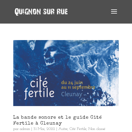
La bande sonore et le guide Cité
Fertile à Cleunay
par
admin
|
31 Mai, 2022
|
Autre
,
Cité Fertile
,
Non classé