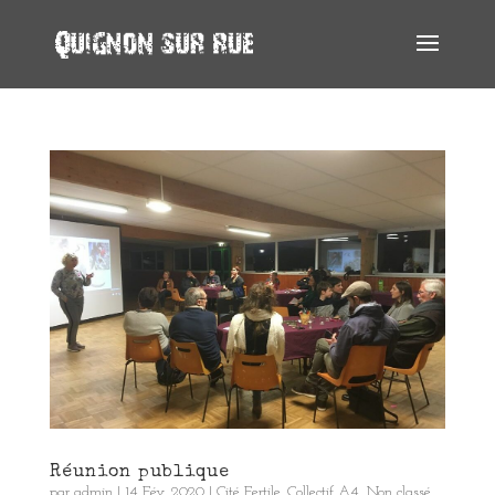
Réunion publique
par
admin
|
14 Fév, 2020
|
Cité Fertile
,
Collectif A4
,
Non classé