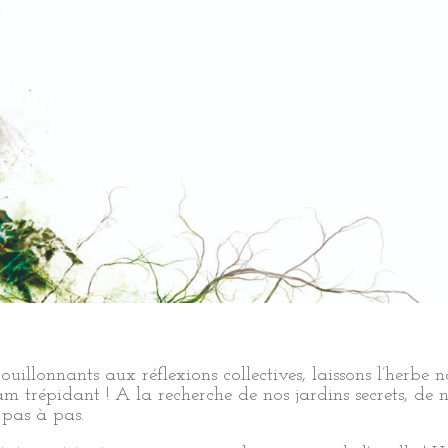
uillonnants aux réflexions collectives, laissons l’herbe n
am trépidant ! A la recherche de nos jardins secrets, de 
, pas à pas.