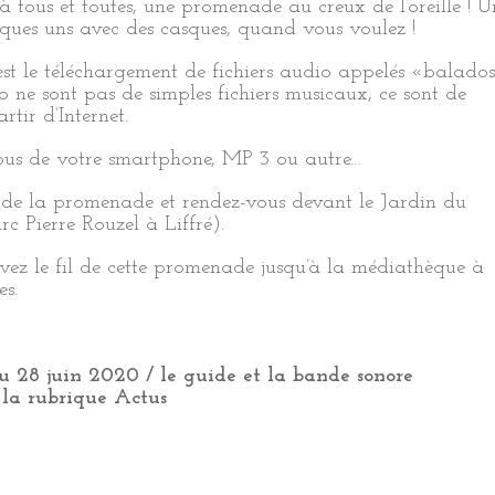
 à tous et toutes, une promenade au creux de l’oreille ! U
lques uns avec des casques, quand vous voulez !
est le téléchargement de fichiers audio appelés «balado
o ne sont pas de simples fichiers musicaux, ce sont de
tir d’Internet.
ous de votre smartphone, MP 3 ou autre…
e de la promenade et rendez-vous devant le Jardin du
c Pierre Rouzel à Liffré).
uivez le fil de cette promenade jusqu’à la médiathèque à
es.
 28 juin 2020 / le guide et la bande sonore
la rubrique Actus