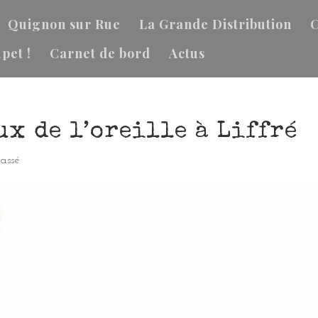
Quignon sur Rue
La Grande Distribution
C
pet !
Carnet de bord
Actus
x de l’oreille à Liffré
assé