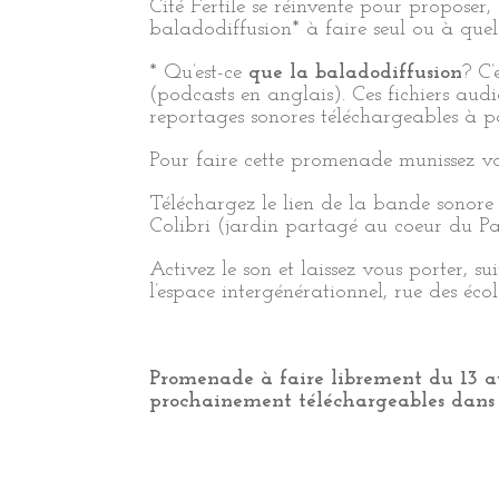
Cité Fertile se réinvente pour proposer,
baladodiffusion* à faire seul ou à que
* Qu’est-ce
que la baladodiffusion
? C’
(podcasts en anglais). Ces fichiers audi
reportages sonores téléchargeables à par
Pour faire cette promenade munissez v
Téléchargez le lien de la bande sonor
Colibri (jardin partagé au coeur du Par
Activez le son et laissez vous porter, s
l’espace intergénérationnel, rue des écol
Promenade à faire librement du 13 au
prochainement téléchargeables dans 