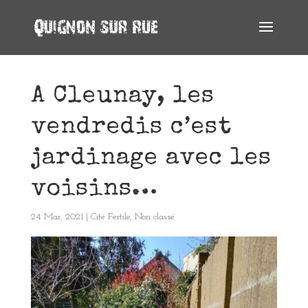
A Cleunay, les
vendredis c’est
jardinage avec les
voisins…
24 Mar, 2021
|
Cité Fertile
,
Non classé